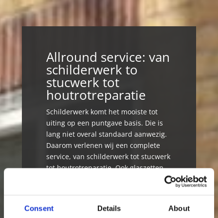
Allround service: van
schilderwerk to
stucwerk tot
houtrotreparatie
Schilderwerk komt het mooiste tot
uiting op een puntgave basis. Die is
lang niet overal standaard aanwezig.
Daarom verlenen wij een complete
service, van schilderwerk tot stucwerk
tot houtrotreparatie. Ook glaszetten
doen wij voor u. Alles makkelijk onder
één dak dus: gewoon goed geregeld!
Daarbij geeft RAW Schilders ook
Consent
Details
About
gericht kleuradvies door te kijken wat