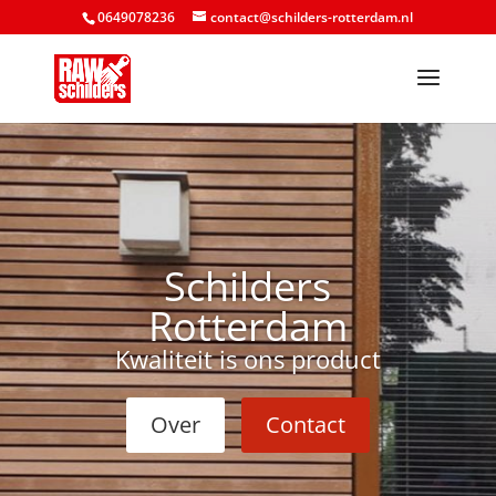
0649078236
contact@schilders-rotterdam.nl
Schilders
Rotterdam
Kwaliteit is ons product
Over
Contact