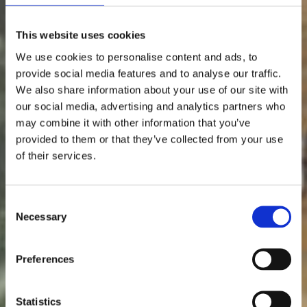
het beste bij uw interieur past. Voor
onze goede service geldt ook dat u
This website uses cookies
altijd snel antwoord krijgt op een
offerteaanvraag, vaak diezelfde dag
We use cookies to personalise content and ads, to
nog. Wij komen langs of maken op
provide social media features and to analyse our traffic.
basis van bouwtekeningen en uw
We also share information about your use of our site with
informatie een offerte op maat op.
our social media, advertising and analytics partners who
Gaat u akkoord? Dan maken we
may combine it with other information that you’ve
samen met u een planning voor de
provided to them or that they’ve collected from your use
werkzaamheden.
of their services.
Lees meer
Consent
Necessary
Selection
Preferences
Statistics