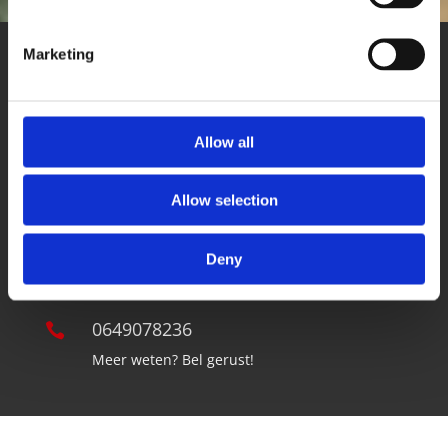
Marketing
Heldere offerte

Geen verrassingen achteraf
Allow all
Veel ervaring

Ruim 10 jaar actief
Allow selection
Gecertificeerd schilder
R
Deny
En dat merk je!
0649078236

Meer weten? Bel gerust!