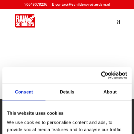
0649078236
contact@schilders-rotterdam.nl
Bedankt voor uw
reactie
Consent
Details
About
Heldere offerte
This website uses cookies
Geen verrassingen achteraf
We use cookies to personalise content and ads, to
provide social media features and to analyse our traffic.