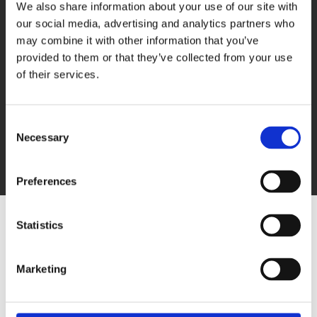
We also share information about your use of our site with
Veel ervaring
our social media, advertising and analytics partners who
Ruim 10 jaar actief
may combine it with other information that you’ve
provided to them or that they’ve collected from your use
Gecertificeerd schilder
of their services.
En dat merk je!
Consent
0649078236
Necessary
Selection
Meer weten? Bel gerust!
Preferences
Statistics
Bedankt voor uw
interesse.
Marketing
Wij nemen zo spoedig mogelijk telefonisch of per e-
mail contact met u op.